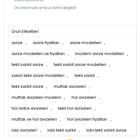
Ürünlerimize ampul dahil değildir.
Ürün Etiketleri
avize
,
avize fiyatları
,
avize modelleri
,
avize modelleri ve fiyatları
,
modern avize modelleri
,
tekli sarkıt avize
,
tekli sarkıt avize modelleri
,
salon tekli avize modelleri
,
tekli sarkıt
,
tekli sarkıt avize
,
mutfak avizeleri
,
mutfak avizeleri modern
,
hol avizeleri
,
hol antre avizeleri
,
tekli hol avizeleri
,
mutfak ve hol avizeleri
,
hol avizeleri fiyatları
,
lobi avizeleri
,
lobi tekli sarkıt
,
lobi tekli sarkıt avize