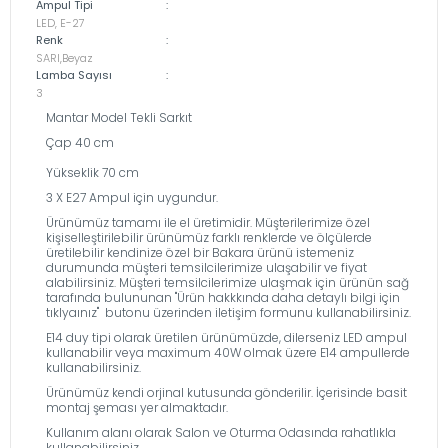
Ampul Tipi
:
LED, E-27
Renk
:
SARI,Beyaz
Lamba Sayısı
:
3
Mantar Model Tekli Sarkıt
Çap 40 cm
Yükseklik 70 cm
3 X E27 Ampul için uygundur.
Ürünümüz tamamı ile el üretimidir. Müşterilerimize özel
kişiselleştirilebilir ürünümüz farklı renklerde ve ölçülerde
üretilebilir kendinize özel bir Bakara ürünü istemeniz
durumunda müşteri temsilcilerimize ulaşabilir ve fiyat
alabilirsiniz. Müşteri temsilcilerimize ulaşmak için ürünün sağ
tarafında bulununan ''Ürün hakkkında daha detaylı bilgi için
tıklyaınız'' butonu üzerinden iletişim formunu kullanabilirsiniz.
E14 duy tipi olarak üretilen ürünümüzde, dilerseniz LED ampul
kullanabilir veya maximum 40W olmak üzere E14 ampullerde
kullanabilirsiniz.
Ürünümüz kendi orjinal kutusunda gönderilir. İçerisinde basit
montaj şeması yer almaktadır.
Kullanım alanı olarak Salon ve Oturma Odasında rahatlıkla
kullanabilirsiniz.