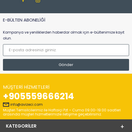
E-BÜLTEN ABONELİĞİ
Kampanya ve yeniliklerden haberdar olmak için e-bültenimize kayıt
olun.
MÜŞTERI HIZMETLERI
+905559666214
info@avizeci.com
Müşteri Temsilcilerimiz ile Haftaiçi Pzt – Cuma 09:00-19:00 saatleri
arasında müşteri hizmetlerimizle iletişime geçebilirsiniz.
KATEGORILER