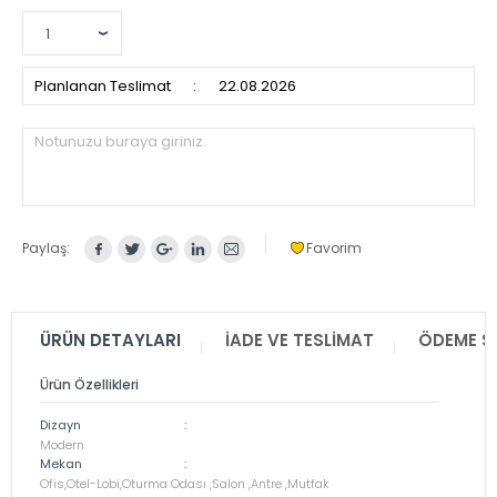
Planlanan Teslimat
:
22.08.2026
Notunuzu buraya giriniz.
Paylaş:
Favorim
ÜRÜN DETAYLARI
İADE VE TESLIMAT
ÖDEME S
Ürün Özellikleri
Dizayn
:
Modern
Mekan
:
Ofis,Otel-Lobi,Oturma Odası ,Salon ,Antre ,Mutfak