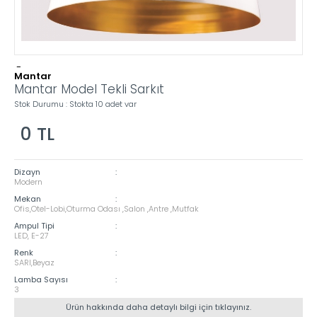
-
Mantar
Mantar Model Tekli Sarkıt
Stok Durumu : Stokta 10 adet var
0
TL
Dizayn
:
Modern
Mekan
:
Ofis,Otel-Lobi,Oturma Odası ,Salon ,Antre ,Mutfak
Ampul Tipi
:
LED, E-27
Renk
:
SARI,Beyaz
Lamba Sayısı
:
3
Ürün hakkında daha detaylı bilgi için tıklayınız.