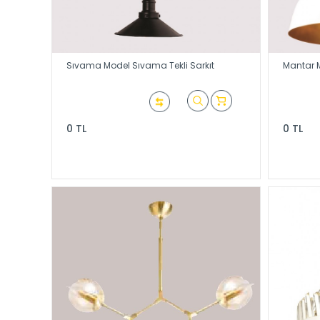
Sıvama Model Sıvama Tekli Sarkıt
Mantar M
0 TL
0 TL