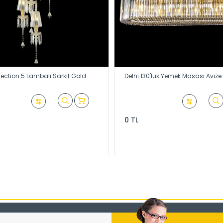
lection 5 Lambalı Sarkıt Gold
Delhi 130'luk Yemek Masası Avize
0 TL