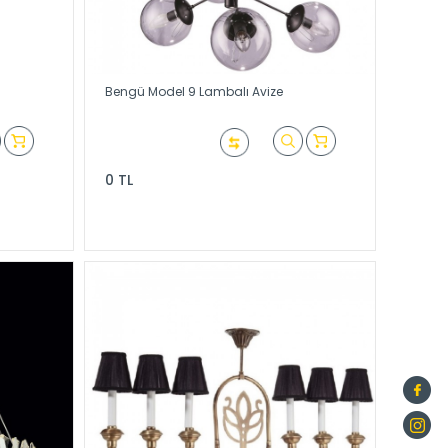
Bengü Model 9 Lambalı Avize
0 TL