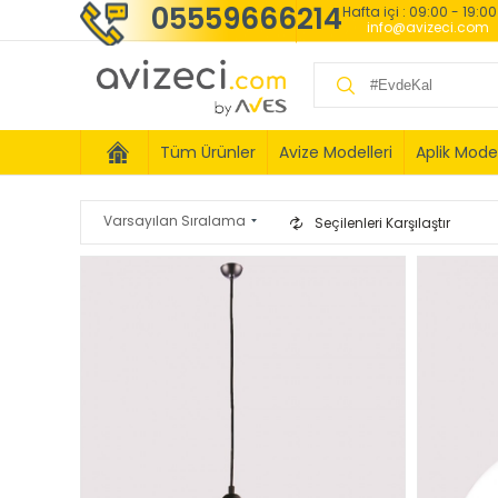
05559666214
Hafta içi : 09:00 - 19:0
info@avizeci.com
Tüm Ürünler
Avize Modelleri
Aplik Model
Seçilenleri Karşılaştır