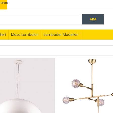
0 arası
leri
Masa Lambaları
Lambader Modelleri