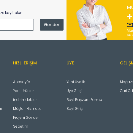
MÜ
e kayıt olun.
+
Müş
saa
HIZLI ERIŞIM
ÜYE
GELIŞ
Anasayfa
Yeni Üyelik
Mağazal
Yeni Ürünler
Üye Girişi
Cari Ö
İndirimdekiler
Bayi Başvuru Formu
rı
Müşteri Hizmetleri
Bayi Girişi
Projeni Gönder
Sepetim