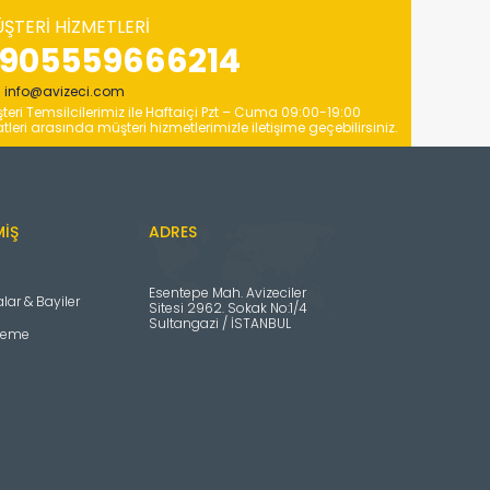
ŞTERI HIZMETLERI
905559666214
info@avizeci.com
teri Temsilcilerimiz ile Haftaiçi Pzt – Cuma 09:00-19:00
tleri arasında müşteri hizmetlerimizle iletişime geçebilirsiniz.
MIŞ
ADRES
Esentepe Mah. Avizeciler
ar & Bayiler
Sitesi 2962. Sokak No:1/4
Sultangazi / İSTANBUL
deme