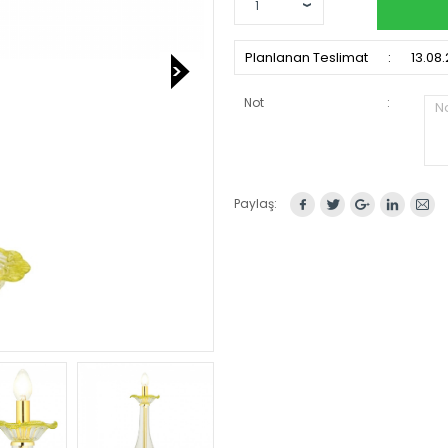
Planlanan Teslimat
:
13.08
Not
:
No
Paylaş: