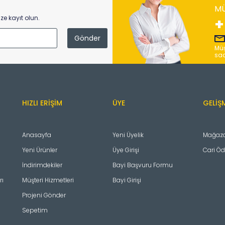
MÜ
e kayıt olun.
+
Müş
saa
HIZLI ERIŞIM
ÜYE
GELIŞ
Anasayfa
Yeni Üyelik
Mağazal
Yeni Ürünler
Üye Girişi
Cari Ö
İndirimdekiler
Bayi Başvuru Formu
rı
Müşteri Hizmetleri
Bayi Girişi
Projeni Gönder
Sepetim