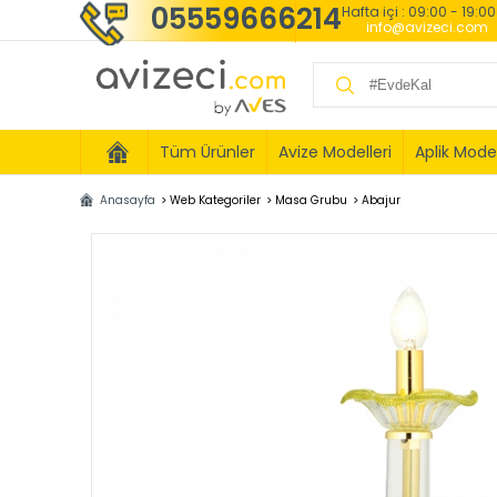
05559666214
Hafta içi : 09:00 - 19:0
info@avizeci.com
Tüm Ürünler
Avize Modelleri
Aplik Model
Anasayfa
>
Web Kategoriler
>
Masa Grubu
>
Abajur