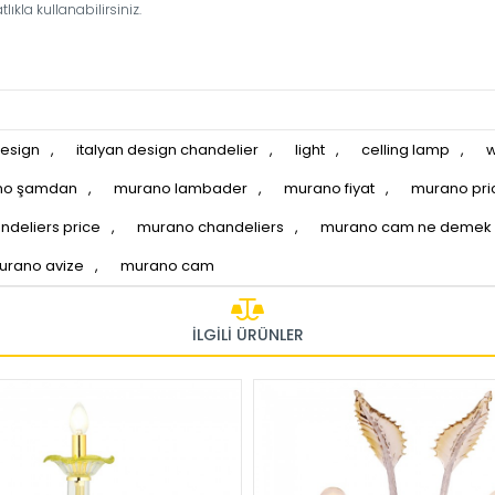
ıkla kullanabilirsiniz.
design
,
italyan design chandelier
,
light
,
celling lamp
,
w
no şamdan
,
murano lambader
,
murano fiyat
,
murano pri
deliers price
,
murano chandeliers
,
murano cam ne demek
urano avize
,
murano cam
İLGILI ÜRÜNLER