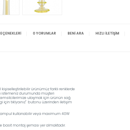
EÇENEKLERI
0 YORUMLAR
BENI ARA
HIZLI İLETIŞIM
işiselleştirilebilir ürünümüz farklı renklerde
rünü istemeniz durumunda müşteri
eri temsilcilerimize ulaşmak için ürünün sağ
 için tıklyaınız'' butonu üzerinden iletişim
LED ampul kullanabilir veya maximum 40W
de basit montaj şeması yer almaktadır.