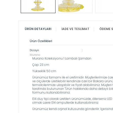
ÜRÜN DETAYLARI
İADE VE TESLIMAT
ÖDEME S
Ürün Özellikleri
Dizayn
:
Murano
Murano Koleksiyonu 1 Lambalı Şamdan
Çap 23 cm
Yükseklik 50 cm
Ürünümüz tamamı ile el üretimidir. Müşterilerimize özel k
ve ölçülerde üretilebilir kendinize özel bir Bakara ü
temsilcilerimize ulaşabilir ve fiyat alabilirsiniz. Müşt
tarafında bulununan ''Ürün hakkkında daha detaylı bilgi
formunu kullanabilirsiniz.
E14 duy tipi olarak üretilen ürünümüzde, dilerseniz 
olmak üzere E14 ampullerde kullanabilirsiniz.
Ürünümüz kendi orjinal kutusunda gönderilir. İçerisin