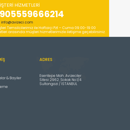
ŞTERI HIZMETLERI
905559666214
info@avizeci.com
teri Temsilcilerimiz ile Haftaiçi Pzt – Cuma 09:00-19:00
tleri arasında müşteri hizmetlerimizle iletişime geçebilirsiniz.
MIŞ
ADRES
Esentepe Mah. Avizeciler
ar & Bayiler
Sitesi 2962. Sokak No:1/4
Sultangazi / İSTANBUL
deme