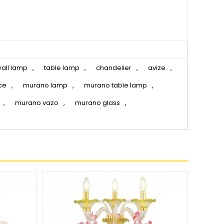
all lamp
,
table lamp
,
chandelier
,
avize
,
ce
,
murano lamp
,
murano table lamp
,
,
murano vazo
,
murano glass
,