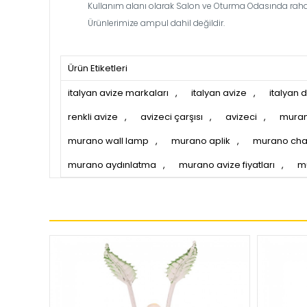
Kullanım alanı olarak Salon ve Oturma Odasında rahatl
Ürünlerimize ampul dahil değildir.
Ürün Etiketleri
italyan avize markaları
,
italyan avize
,
italyan 
renkli avize
,
avizeci çarşısı
,
avizeci
,
mura
murano wall lamp
,
murano aplik
,
murano chan
murano aydınlatma
,
murano avize fiyatları
,
m