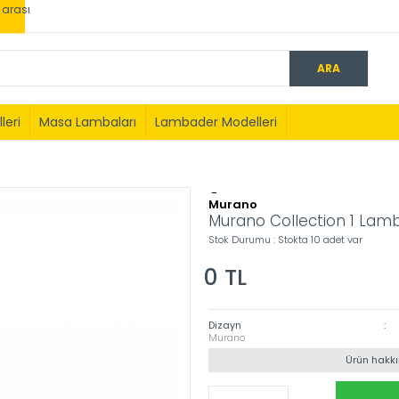
0 arası
leri
Masa Lambaları
Lambader Modelleri
-
Murano
Murano Collection 1 Lam
Stok Durumu : Stokta 10 adet var
0
TL
Dizayn
:
Murano
Ürün hakkın