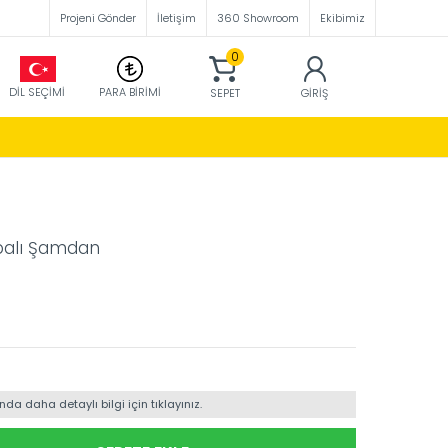
Projeni Gönder
İletişim
360 Showroom
Ekibimiz
0
DIL SEÇIMI
PARA BIRIMI
SEPET
GIRIŞ
balı Şamdan
da daha detaylı bilgi için tıklayınız.