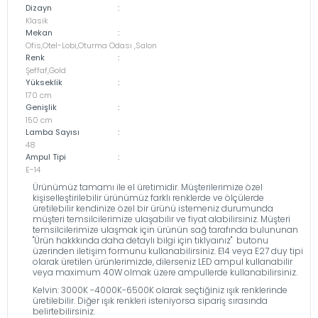
Dizayn
:
Klasik
Mekan
:
Ofis,Otel-Lobi,Oturma Odası ,Salon
Renk
:
Şeffaf,Gold
Yükseklik
:
170 cm
Genişlik
:
150 cm
Lamba Sayısı
:
48
Ampul Tipi
:
E-14
Ürünümüz tamamı ile el üretimidir. Müşterilerimize özel
kişiselleştirilebilir ürünümüz farklı renklerde ve ölçülerde
üretilebilir kendinize özel bir ürünü istemeniz durumunda
müşteri temsilcilerimize ulaşabilir ve fiyat alabilirsiniz. Müşteri
temsilcilerimize ulaşmak için ürünün sağ tarafında bulununan
''Ürün hakkkında daha detaylı bilgi için tıklyaınız'' butonu
üzerinden iletişim formunu kullanabilirsiniz. E14 veya E27 duy tipi
olarak üretilen ürünlerimizde, dilerseniz LED ampul kullanabilir
veya maximum 40W olmak üzere ampullerde kullanabilirsiniz.
Kelvin: 3000K -4000K-6500K olarak seçtiğiniz ışık renklerinde
üretilebilir. Diğer ışık renkleri isteniyorsa sipariş sırasında
belirtebilirsiniz.