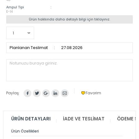
Ampul Tipi
:
E-14
Ürün hakkında daha detaylı bilgi için tıklayınız.
Planlanan Teslimat
:
27.08.2026
Notunuzu buraya giriniz.
Paylaş:
Favorim
ÜRÜN DETAYLARI
İADE VE TESLIMAT
ÖDEME S
Ürün Özellikleri