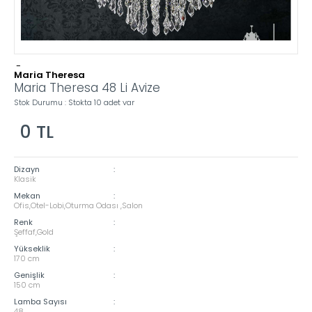
-
Maria Theresa
Maria Theresa 48 Li Avize
Stok Durumu : Stokta 10 adet var
0
TL
Dizayn
:
Klasik
Mekan
:
Ofis,Otel-Lobi,Oturma Odası ,Salon
Renk
:
Şeffaf,Gold
Yükseklik
:
170 cm
Genişlik
:
150 cm
Lamba Sayısı
:
48