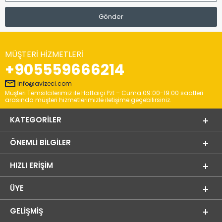
MÜŞTERI HIZMETLERI
+905559666214
info@avizeci.com
Müşteri Temsilcilerimiz ile Haftaiçi Pzt – Cuma 09:00-19:00 saatleri
arasında müşteri hizmetlerimizle iletişime geçebilirsiniz.
KATEGORILER
ÖNEMLI BILGILER
HIZLI ERIŞIM
ÜYE
GELIŞMIŞ