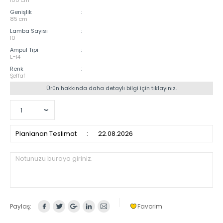
Genişlik
:
85 cm
Lamba Sayısı
:
10
Ampul Tipi
:
E-14
Renk
:
Şeffaf
Ürün hakkında daha detaylı bilgi için tıklayınız.
Planlanan Teslimat
:
22.08.2026
Notunuzu buraya giriniz.
Paylaş:
Favorim