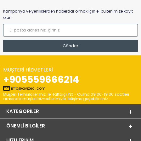
Kampanya ve yeniliklerden haberdar olmak için e-bültenimize kayıt
olun.
MÜŞTERI HIZMETLERI
+905559666214
info@avizeci.com
Müşteri Temsilcilerimiz ile Haftaiçi Pzt – Cuma 09:00-19:00 saatleri
arasında müşteri hizmetlerimizle iletişime geçebilirsiniz.
KATEGORILER
ÖNEMLI BILGILER
HIZLI ERIŞIM