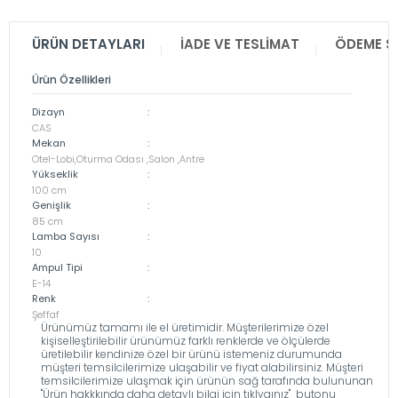
ÜRÜN DETAYLARI
İADE VE TESLIMAT
ÖDEME S
Ürün Özellikleri
Dizayn
:
CAS
Mekan
:
Otel-Lobi,Oturma Odası ,Salon ,Antre
Yükseklik
:
100 cm
Genişlik
:
85 cm
Lamba Sayısı
:
10
Ampul Tipi
:
E-14
Renk
:
Şeffaf
Ürünümüz tamamı ile el üretimidir. Müşterilerimize özel
kişiselleştirilebilir ürünümüz farklı renklerde ve ölçülerde
üretilebilir kendinize özel bir ürünü istemeniz durumunda
müşteri temsilcilerimize ulaşabilir ve fiyat alabilirsiniz. Müşteri
temsilcilerimize ulaşmak için ürünün sağ tarafında bulununan
''Ürün hakkkında daha detaylı bilgi için tıklyaınız'' butonu