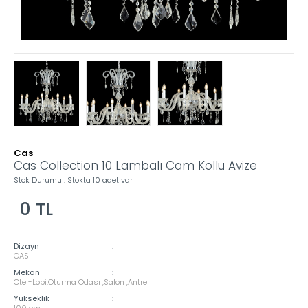
-
Cas
Cas Collection 10 Lambalı Cam Kollu Avize
Stok Durumu : Stokta 10 adet var
0
TL
Dizayn
:
CAS
Mekan
:
Otel-Lobi,Oturma Odası ,Salon ,Antre
Yükseklik
:
100 cm