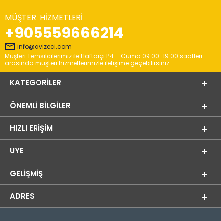
MÜŞTERI HIZMETLERI
+905559666214
info@avizeci.com
Müşteri Temsilcilerimiz ile Haftaiçi Pzt – Cuma 09:00-19:00 saatleri
arasında müşteri hizmetlerimizle iletişime geçebilirsiniz.
KATEGORILER
ÖNEMLI BILGILER
HIZLI ERIŞIM
ÜYE
GELIŞMIŞ
ADRES