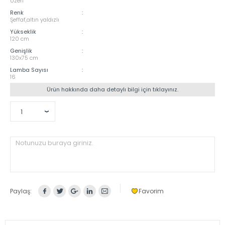
Üzeri
Renk
:
Şeffaf,altın yaldızlı
Yükseklik
:
120 cm
Genişlik
:
130x75 cm
Lamba Sayısı
:
16
Ürün hakkında daha detaylı bilgi için tıklayınız.
Notunuzu buraya giriniz.
Paylaş:
Favorim