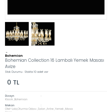
-
Bohemian
Bohemian Collection 16 Lambalı Yemek Masası
Avize
Stok Durumu : Stokta 10 adet var
0
TL
Dizayn
:
Klasik ,Bohemian
Mekan
:
Otel-Lobi,Oturma Odası ,Salon ,Antre ,Yemek ,Masa