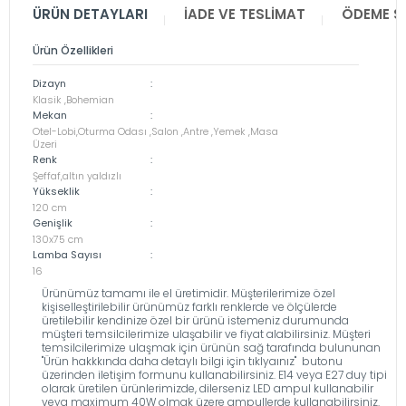
ÜRÜN DETAYLARI
İADE VE TESLIMAT
ÖDEME S
Ürün Özellikleri
Dizayn
:
Klasik ,Bohemian
Mekan
:
Otel-Lobi,Oturma Odası ,Salon ,Antre ,Yemek ,Masa
Üzeri
Renk
:
Şeffaf,altın yaldızlı
Yükseklik
:
120 cm
Genişlik
:
130x75 cm
Lamba Sayısı
:
16
Ürünümüz tamamı ile el üretimidir. Müşterilerimize özel
kişiselleştirilebilir ürünümüz farklı renklerde ve ölçülerde
üretilebilir kendinize özel bir ürünü istemeniz durumunda
müşteri temsilcilerimize ulaşabilir ve fiyat alabilirsiniz. Müşteri
temsilcilerimize ulaşmak için ürünün sağ tarafında bulununan
''Ürün hakkkında daha detaylı bilgi için tıklyaınız'' butonu
üzerinden iletişim formunu kullanabilirsiniz. E14 veya E27 duy tipi
olarak üretilen ürünlerimizde, dilerseniz LED ampul kullanabilir
veya maximum 40W olmak üzere ampullerde kullanabilirsiniz.