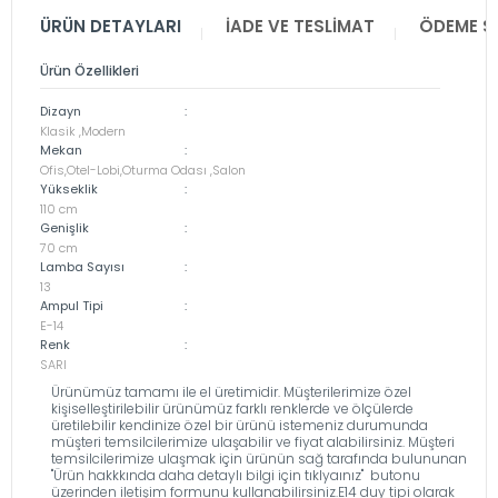
ÜRÜN DETAYLARI
İADE VE TESLIMAT
ÖDEME S
Ürün Özellikleri
Dizayn
:
Klasik ,Modern
Mekan
:
Ofis,Otel-Lobi,Oturma Odası ,Salon
Yükseklik
:
110 cm
Genişlik
:
70 cm
Lamba Sayısı
:
13
Ampul Tipi
:
E-14
Renk
:
SARI
Ürünümüz tamamı ile el üretimidir. Müşterilerimize özel
kişiselleştirilebilir ürünümüz farklı renklerde ve ölçülerde
üretilebilir kendinize özel bir ürünü istemeniz durumunda
müşteri temsilcilerimize ulaşabilir ve fiyat alabilirsiniz. Müşteri
temsilcilerimize ulaşmak için ürünün sağ tarafında bulununan
''Ürün hakkkında daha detaylı bilgi için tıklyaınız'' butonu
üzerinden iletişim formunu kullanabilirsiniz.E14 duy tipi olarak