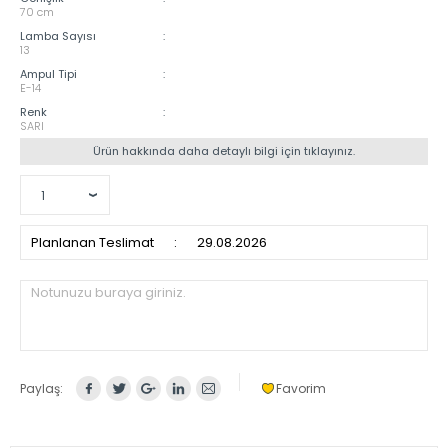
70 cm
Lamba Sayısı
:
13
Ampul Tipi
:
E-14
Renk
:
SARI
Ürün hakkında daha detaylı bilgi için tıklayınız.
Planlanan Teslimat
:
29.08.2026
Notunuzu buraya giriniz.
Paylaş:
Favorim