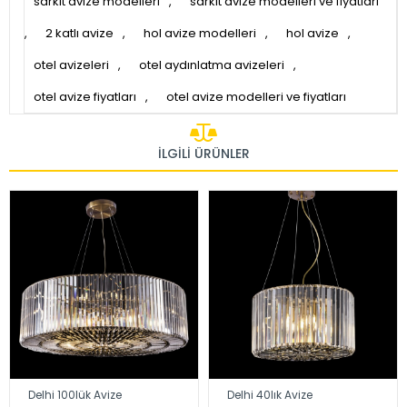
sarkıt avize modelleri
,
sarkıt avize modelleri ve fiyatları
,
2 katlı avize
,
hol avize modelleri
,
hol avize
,
otel avizeleri
,
otel aydınlatma avizeleri
,
otel avize fiyatları
,
otel avize modelleri ve fiyatları
İLGILI ÜRÜNLER
Delhi 100lük Avize
Delhi 40lık Avize