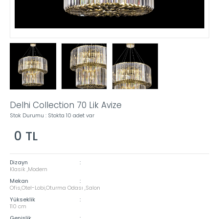
Delhi Collection 70 Lik Avize
Stok Durumu : Stokta 10 adet var
0
TL
Dizayn
:
Klasik ,Modern
Mekan
:
Ofis,Otel-Lobi,Oturma Odası ,Salon
Yükseklik
:
110 cm
Genişlik
: