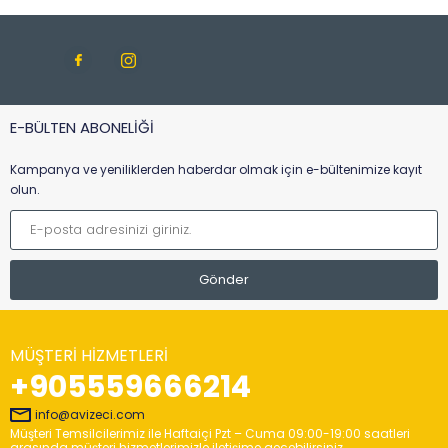
E-BÜLTEN ABONELİĞİ
Kampanya ve yeniliklerden haberdar olmak için e-bültenimize kayıt
olun.
MÜŞTERI HIZMETLERI
+905559666214
info@avizeci.com
Müşteri Temsilcilerimiz ile Haftaiçi Pzt – Cuma 09:00-19:00 saatleri
arasında müşteri hizmetlerimizle iletişime geçebilirsiniz.