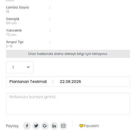
Lamba Sayısı
:
18
Genişlik
:
65 cm
Yükseklik
:
70 cm
Ampul Tipi
:
E-14
Ürün hakkında daha detaylı bilgi için tıklayınız.
Planlanan Teslimat
:
22.08.2026
Notunuzu buraya giriniz.
Paylaş:
Favorim