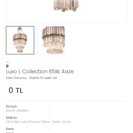
-
0
Luxo L Collection 65lik Avize
Stok Durumu : Stokta 10 adet var
0
TL
Dizayn
:
Klasik ,Modern
Mekan
:
Ofis,Otel-Lobi,Oturma Odası ,Salon ,Antre
Renk
:
Krom