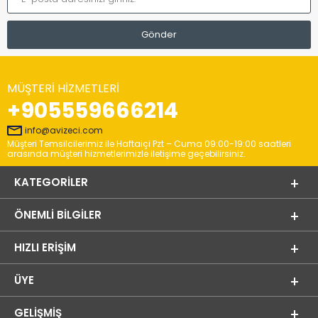
MÜŞTERI HIZMETLERI
+905559666214
info@avizeci.com
Müşteri Temsilcilerimiz ile Haftaiçi Pzt – Cuma 09:00-19:00 saatleri
arasında müşteri hizmetlerimizle iletişime geçebilirsiniz.
KATEGORILER
ÖNEMLI BILGILER
HIZLI ERIŞIM
ÜYE
GELIŞMIŞ