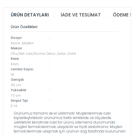
ÜRÜN DETAYLARI
İADE VE TESLIMAT
ÖDEME S
Ürün Özellikleri
Dizayn
:
Klasik ,Modern
Mekan
:
Ofis,Otel-Lobi,Oturma Odası ,Salon ,Antre
Renk
:
Krom
Lamba Sayısı
:
18
Genişlik
:
65 cm
Yükseklik
:
70 cm
Ampul Tipi
:
E-14
Ürünümüz tamamı ile el üretimidir. Müşterilerimize özel
kişiselleştirilebilir ürünümüz farklı renklerde ve ölçülerde
üretilebilir kendinize özel bir ürünü istemeniz durumunda
müşteri temsilcilerimize ulaşabilir ve fiyat alabilirsiniz. Müşteri
temsilcilerimize ulaşmak için ürünün sağ tarafında bulununan