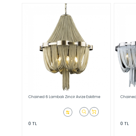
Chained 6 Lambalı Zincir Avize Eskitme
Chained 
0 TL
0 TL