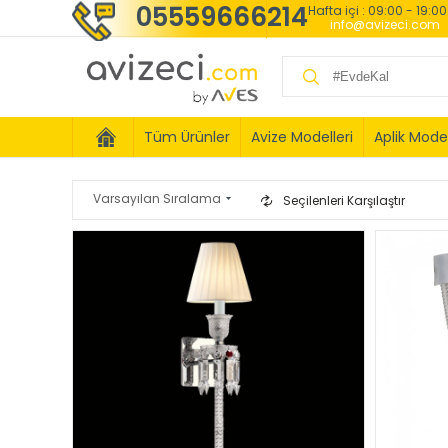
05559666214
Hafta içi : 09:00 - 19:0
info@avizeci.com
Tüm Ürünler
Avize Modelleri
Aplik Model
Seçilenleri Karşılaştır