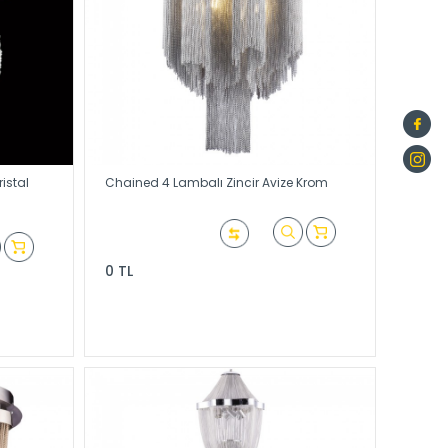
istal
Chained 4 Lambalı Zincir Avize Krom
0 TL